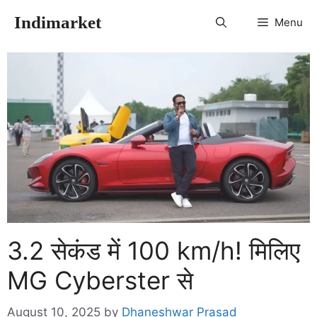
Skip
Indimarket
Menu
to
content
3.2 सेकंड में 100 km/h! मिलिए
MG Cyberster से
August 10, 2025
by
Dhaneshwar Prasad